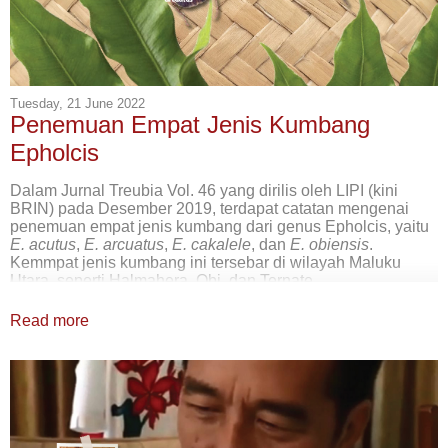
Tuesday, 21 June 2022
Penemuan Empat Jenis Kumbang
Epholcis
Dalam Jurnal Treubia Vol. 46 yang dirilis oleh LIPI (kini
BRIN) pada Desember 2019, terdapat catatan mengenai
penemuan empat jenis kumbang dari genus Epholcis, yaitu
E. acutus
,
E. arcuatus
,
E. cakalele
, dan
E. obiensis
.
Kemmpat jenis kumbang ini tersebar di wilayah Maluku
Utara, seperti Halmahera, Obi, dan Ternate.
Dengan penemuan empat spesies baru ini, beserta dengan
Read more
lima jenis sebelumnya (
E. divergens
,
E. gracilis
,
E.
bilobiceps
,
E. longior
, dan
E. uniformis
) dan satu jenis yang
ditransfer dari genus lain (
E. moluccanus
yang sebelumnya
dimasukkan ke dalam genus Maechidius), maka terdapat 10
jenis kumbang Epholcis yang sudah teridentifikasi. Para
peneliti menduga bahwa kumbang Epholcis ini juga
tersebar di Papua (yang sejauh ini diidentifikasi sebagai