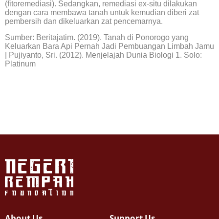
(fitoremediasi). Sedangkan, remediasi ex-situ dilakukan
dengan cara membawa tanah untuk kemudian diberi zat
pembersih dan dikeluarkan zat pencemarnya.
Sumber: Beritajatim. (2019). Tanah di Ponorogo yang
Keluarkan Bara Api Pernah Jadi Pembuangan Limbah Jamu
| Pujiyanto, Sri. (2012). Menjelajah Dunia Biologi 1. Solo:
Platinum
About Us
Support Us