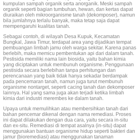
kumpulan sampah organik serta anorganik. Meski sampah
organik seperti bagian tumbuhan, hewan, dan kertas dapat
diuraikan oleh mikroorganisme tanah (dekomposer), namun
bila jumlahnya terlalu banyak, maka tetap saja dapat
mempengaruhi kualitas tanah.
Sebagai contoh, di wilayah Desa Kupuk, Kecamatan
Bungkal, Jawa Timur, terdapat area yang dijadikan tempat
pembuangan limbah jamu oleh warga sekitar. Karena panas
berlebih, maka memicu pembentukan api dari dalam tanah.
Pestisida memiliki nama lain biosida, yaitu bahan kimia
yang diciptakan untuk membunuh organisme. Penggunaan
pestisida secara berlebihan tanpa perhitungan dan
perencanaan yang baik tidak hanya sekadar berdampak
pada pencemaran tanah, namun juga turut membunuh
organisme nontarget, seperti cacing tanah dan dekomposer
lainnya. Hal yang sama juga akan terjadi ketika limbah
kimia dari industri merembes ke dalam tanah.
Upaya untuk memulihkan atau membersihkan tanah dari
bahan pencemar dikenal dengan nama remediasi. Proses
ini dapat dilakukan dengan dua cara, yaitu secara in-situ
dan ex-situ. Remediasi di tempat asalnya (in-situ) dapat
menggunakan bantuan organisme hidup seperti bakteri dan
jamur (bioremediasi) atau menggunakan tanaman