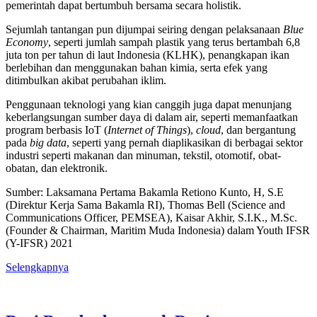
pemerintah dapat bertumbuh bersama secara holistik.
Sejumlah tantangan pun dijumpai seiring dengan pelaksanaan
Blue
Economy
, seperti jumlah sampah plastik yang terus bertambah 6,8
juta ton per tahun di laut Indonesia (KLHK), penangkapan ikan
berlebihan dan menggunakan bahan kimia, serta efek yang
ditimbulkan akibat perubahan iklim.
Penggunaan teknologi yang kian canggih juga dapat menunjang
keberlangsungan sumber daya di dalam air, seperti memanfaatkan
program berbasis IoT (
Internet of Things
),
cloud
, dan bergantung
pada
big data
, seperti yang pernah diaplikasikan di berbagai sektor
industri seperti makanan dan minuman, tekstil, otomotif, obat-
obatan, dan elektronik.
Sumber: Laksamana Pertama Bakamla Retiono Kunto, H, S.E
(Direktur Kerja Sama Bakamla RI), Thomas Bell (Science and
Communications Officer, PEMSEA), Kaisar Akhir, S.I.K., M.Sc.
(Founder & Chairman, Maritim Muda Indonesia) dalam Youth IFSR
(Y-IFSR) 2021
Selengkapnya