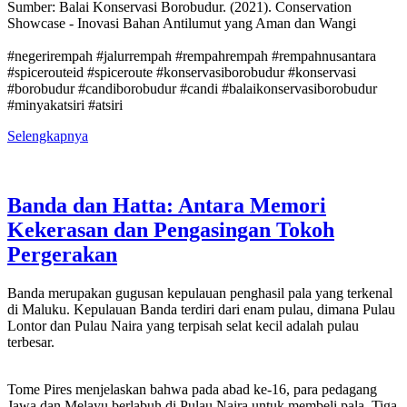
Sumber: Balai Konservasi Borobudur. (2021). Conservation
Showcase - Inovasi Bahan Antilumut yang Aman dan Wangi
#negerirempah #jalurrempah #rempahrempah #rempahnusantara
#spicerouteid #spiceroute #konservasiborobudur #konservasi
#borobudur #candiborobudur #candi #balaikonservasiborobudur
#minyakatsiri #atsiri
Selengkapnya
Banda dan Hatta: Antara Memori
Kekerasan dan Pengasingan Tokoh
Pergerakan
Banda merupakan gugusan kepulauan penghasil pala yang terkenal
di Maluku. Kepulauan Banda terdiri dari enam pulau, dimana Pulau
Lontor dan Pulau Naira yang terpisah selat kecil adalah pulau
terbesar.
Tome Pires menjelaskan bahwa pada abad ke-16, para pedagang
Jawa dan Melayu berlabuh di Pulau Naira untuk membeli pala. Tiga