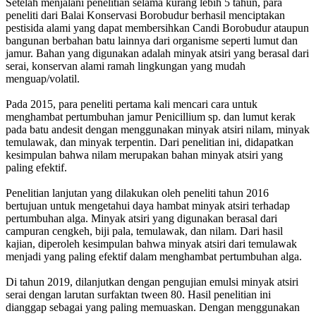
Setelah menjalani penelitian selama kurang lebih 5 tahun, para
peneliti dari Balai Konservasi Borobudur berhasil menciptakan
pestisida alami yang dapat membersihkan Candi Borobudur ataupun
bangunan berbahan batu lainnya dari organisme seperti lumut dan
jamur. Bahan yang digunakan adalah minyak atsiri yang berasal dari
serai, konservan alami ramah lingkungan yang mudah
menguap/volatil.
Pada 2015, para peneliti pertama kali mencari cara untuk
menghambat pertumbuhan jamur Penicillium sp. dan lumut kerak
pada batu andesit dengan menggunakan minyak atsiri nilam, minyak
temulawak, dan minyak terpentin. Dari penelitian ini, didapatkan
kesimpulan bahwa nilam merupakan bahan minyak atsiri yang
paling efektif.
Penelitian lanjutan yang dilakukan oleh peneliti tahun 2016
bertujuan untuk mengetahui daya hambat minyak atsiri terhadap
pertumbuhan alga. Minyak atsiri yang digunakan berasal dari
campuran cengkeh, biji pala, temulawak, dan nilam. Dari hasil
kajian, diperoleh kesimpulan bahwa minyak atsiri dari temulawak
menjadi yang paling efektif dalam menghambat pertumbuhan alga.
Di tahun 2019, dilanjutkan dengan pengujian emulsi minyak atsiri
serai dengan larutan surfaktan tween 80. Hasil penelitian ini
dianggap sebagai yang paling memuaskan. Dengan menggunakan