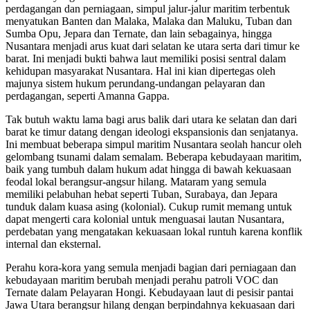
perdagangan dan perniagaan, simpul jalur-jalur maritim terbentuk
menyatukan Banten dan Malaka, Malaka dan Maluku, Tuban dan
Sumba Opu, Jepara dan Ternate, dan lain sebagainya, hingga
Nusantara menjadi arus kuat dari selatan ke utara serta dari timur ke
barat. Ini menjadi bukti bahwa laut memiliki posisi sentral dalam
kehidupan masyarakat Nusantara. Hal ini kian dipertegas oleh
majunya sistem hukum perundang-undangan pelayaran dan
perdagangan, seperti Amanna Gappa.
Tak butuh waktu lama bagi arus balik dari utara ke selatan dan dari
barat ke timur datang dengan ideologi ekspansionis dan senjatanya.
Ini membuat beberapa simpul maritim Nusantara seolah hancur oleh
gelombang tsunami dalam semalam. Beberapa kebudayaan maritim,
baik yang tumbuh dalam hukum adat hingga di bawah kekuasaan
feodal lokal berangsur-angsur hilang. Mataram yang semula
memiliki pelabuhan hebat seperti Tuban, Surabaya, dan Jepara
tunduk dalam kuasa asing (kolonial). Cukup rumit memang untuk
dapat mengerti cara kolonial untuk menguasai lautan Nusantara,
perdebatan yang mengatakan kekuasaan lokal runtuh karena konflik
internal dan eksternal.
Perahu kora-kora yang semula menjadi bagian dari perniagaan dan
kebudayaan maritim berubah menjadi perahu patroli VOC dan
Ternate dalam Pelayaran Hongi. Kebudayaan laut di pesisir pantai
Jawa Utara berangsur hilang dengan berpindahnya kekuasaan dari