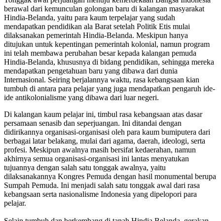
berawal dari kemunculan golongan baru di kalangan masyarakat
Hindia-Belanda, yaitu para kaum terpelajar yang sudah
mendapatkan pendidikan ala Barat setelah Politik Etis mulai
dilaksanakan pemerintah Hindia-Belanda. Meskipun hanya
ditujukan untuk kepentingan pemerintah kolonial, namun program
ini telah membawa perubahan besar kepada kalangan pemuda
Hindia-Belanda, khususnya di bidang pendidikan, sehingga mereka
mendapatkan pengetahuan baru yang dibawa dari dunia
Internasional. Seiring berjalannya waktu, rasa kebangsaan kian
tumbuh di antara para pelajar yang juga mendapatkan pengaruh ide-
ide antikolonialisme yang dibawa dari luar negeri.
Di kalangan kaum pelajar ini, timbul rasa kebangsaan atas dasar
persamaan senasib dan seperjuangan. Ini ditandai dengan
didirikannya organisasi-organisasi oleh para kaum bumiputera dari
berbagai latar belakang, mulai dari agama, daerah, ideologi, serta
profesi. Meskipun awalnya masih bersifat kedaerahan, namun
akhirnya semua organisasi-organisasi ini lantas menyatukan
tujuannya dengan salah satu tonggak awalnya, yaitu
dilaksanakannya Kongres Pemuda dengan hasil monumental berupa
Sumpah Pemuda. Ini menjadi salah satu tonggak awal dari rasa
kebangsaan serta nasionalisme Indonesia yang dipelopori para
pelajar.
Selain tumbuh dan berkembang di tanah Hindia Belanda, gerakan