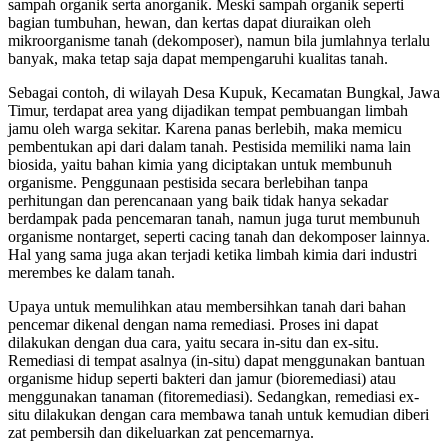
sampah organik serta anorganik. Meski sampah organik seperti
bagian tumbuhan, hewan, dan kertas dapat diuraikan oleh
mikroorganisme tanah (dekomposer), namun bila jumlahnya terlalu
banyak, maka tetap saja dapat mempengaruhi kualitas tanah.
Sebagai contoh, di wilayah Desa Kupuk, Kecamatan Bungkal, Jawa
Timur, terdapat area yang dijadikan tempat pembuangan limbah
jamu oleh warga sekitar. Karena panas berlebih, maka memicu
pembentukan api dari dalam tanah. Pestisida memiliki nama lain
biosida, yaitu bahan kimia yang diciptakan untuk membunuh
organisme. Penggunaan pestisida secara berlebihan tanpa
perhitungan dan perencanaan yang baik tidak hanya sekadar
berdampak pada pencemaran tanah, namun juga turut membunuh
organisme nontarget, seperti cacing tanah dan dekomposer lainnya.
Hal yang sama juga akan terjadi ketika limbah kimia dari industri
merembes ke dalam tanah.
Upaya untuk memulihkan atau membersihkan tanah dari bahan
pencemar dikenal dengan nama remediasi. Proses ini dapat
dilakukan dengan dua cara, yaitu secara in-situ dan ex-situ.
Remediasi di tempat asalnya (in-situ) dapat menggunakan bantuan
organisme hidup seperti bakteri dan jamur (bioremediasi) atau
menggunakan tanaman (fitoremediasi). Sedangkan, remediasi ex-
situ dilakukan dengan cara membawa tanah untuk kemudian diberi
zat pembersih dan dikeluarkan zat pencemarnya.