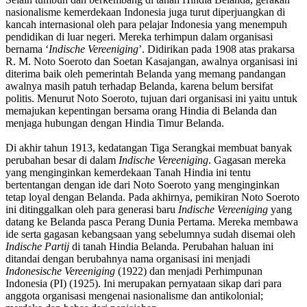
nasionalisme kemerdekaan Indonesia juga turut diperjuangkan di
kancah internasional oleh para pelajar Indonesia yang menempuh
pendidikan di luar negeri. Mereka terhimpun dalam organisasi
bernama ‘
Indische Vereeniging
’. Didirikan pada 1908 atas prakarsa
R. M. Noto Soeroto dan Soetan Kasajangan, awalnya organisasi ini
diterima baik oleh pemerintah Belanda yang memang pandangan
awalnya masih patuh terhadap Belanda, karena belum bersifat
politis. Menurut Noto Soeroto, tujuan dari organisasi ini yaitu untuk
memajukan kepentingan bersama orang Hindia di Belanda dan
menjaga hubungan dengan Hindia Timur Belanda.
Di akhir tahun 1913, kedatangan Tiga Serangkai membuat banyak
perubahan besar di dalam
Indische Vereeniging
. Gagasan mereka
yang menginginkan kemerdekaan Tanah Hindia ini tentu
bertentangan dengan ide dari Noto Soeroto yang menginginkan
tetap loyal dengan Belanda. Pada akhirnya, pemikiran Noto Soeroto
ini ditinggalkan oleh para generasi baru
Indische Vereeniging
yang
datang ke Belanda pasca Perang Dunia Pertama. Mereka membawa
ide serta gagasan kebangsaan yang sebelumnya sudah disemai oleh
Indische Partij
di tanah Hindia Belanda. Perubahan haluan ini
ditandai dengan berubahnya nama organisasi ini menjadi
Indonesische Vereeniging
(1922) dan menjadi Perhimpunan
Indonesia (PI) (1925). Ini merupakan pernyataan sikap dari para
anggota organisasi mengenai nasionalisme dan antikolonial;