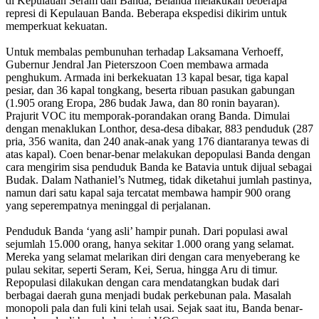
di Kepulauan Seram dan Banda, Belanda melakukan beberapa
represi di Kepulauan Banda. Beberapa ekspedisi dikirim untuk
memperkuat kekuatan.
Untuk membalas pembunuhan terhadap Laksamana Verhoeff,
Gubernur Jendral Jan Pieterszoon Coen membawa armada
penghukum. Armada ini berkekuatan 13 kapal besar, tiga kapal
pesiar, dan 36 kapal tongkang, beserta ribuan pasukan gabungan
(1.905 orang Eropa, 286 budak Jawa, dan 80 ronin bayaran).
Prajurit VOC itu memporak-porandakan orang Banda. Dimulai
dengan menaklukan Lonthor, desa-desa dibakar, 883 penduduk (287
pria, 356 wanita, dan 240 anak-anak yang 176 diantaranya tewas di
atas kapal). Coen benar-benar melakukan depopulasi Banda dengan
cara mengirim sisa penduduk Banda ke Batavia untuk dijual sebagai
Budak. Dalam Nathaniel’s Nutmeg, tidak diketahui jumlah pastinya,
namun dari satu kapal saja tercatat membawa hampir 900 orang
yang seperempatnya meninggal di perjalanan.
Penduduk Banda ‘yang asli’ hampir punah. Dari populasi awal
sejumlah 15.000 orang, hanya sekitar 1.000 orang yang selamat.
Mereka yang selamat melarikan diri dengan cara menyeberang ke
pulau sekitar, seperti Seram, Kei, Serua, hingga Aru di timur.
Repopulasi dilakukan dengan cara mendatangkan budak dari
berbagai daerah guna menjadi budak perkebunan pala. Masalah
monopoli pala dan fuli kini telah usai. Sejak saat itu, Banda benar-