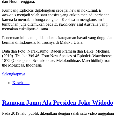
dan Nusa Tenggara.
Kumbang Epholcis digolongkan sebagai hewan nokturnal.
E.
arcuatus
menjadi salah satu spesies yang cukup menjadi perhatian
karena ia memakan bunga cengkeh. Kebiasaan mengkonsumsi
tumbuhan juga ditemukan pada
E. bilobiceps
asal Australia yang
memakan eukaliptus di sana.
Penemuan ini menunjukkan keanekaragaman hayati yang tinggi dan
bernilai di Indonesia, khususnya di Maluku Utara.
Data dan Foto: Narakusumo, Raden Pramesa dan Balke, Michael.
(2019). Treubia Vol.46: Four New Species of Epholcis Waterhouse,
1875 (Coleoptera: Scarabaeidae: Melolonthinae: Maechidiini) from
the Moluccas, Indonesia
Selengkapnya
Kesehatan
Ramuan Jamu Ala Presiden Joko Widodo
Pada 2019 lalu, publik dikejutkan dengan salah satu video unggahan