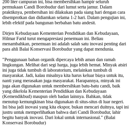
200 liter campuran ini, bisa membersihkan hampir seluruh
permukaan Candi Borobudur dari lumut serta jamur. Dalam
praktiknya, pembersihan ini dilakukan pada siang hari dengan cara
disemprotkan dan didiamkan selama 1-2 hari. Dalam pengujian ini,
lebih efektif pada bangunan berbahan batu andesit.
Dirjen Kebudayaan Kementerian Pendidikan dan Kebudayaan,
Hilmar Farid turut mengapresiasi penemuan ini. Beliau
menambahkan, penemuan ini adalah salah satu inovasi penting dari
para ahli Balai Konservasi Borobudur yang dapat mendunia.
"Penggunaan bahan organik dipercaya lebih aman dan ramah
lingkungan. Melihat dari segi harga, juga lebih hemat. Minyak atsiri
ini juga tidak tumbuh di laboratorium, melainkan tumbuh di
masyarakat. Jadi, kalau misalnya kita harus keluar biaya untuk itu,
nanti yang merasakan juga masyarakat. Harapannya, minyak ini
juga akan digunakan untuk membersihkan batu-batu candi, baik
yang dikelola Kementerian Pendidikan dan Kebudayaan
(Kemendikbud) maupun oleh badan lainnya. Bahkan, tidak
menutup kemungkinan bisa digunakan di situs-situs di luar negeri.
Ini bisa jadi inovasi yang kita ekspor, bukan mencari duitnya, tapi ini
justru untuk memperlihatkan bahwa dari Candi Borobudur, lahir
begitu banyak inovasi. Dari lokal untuk internasional." (Balai
Konservasi Borobudur)