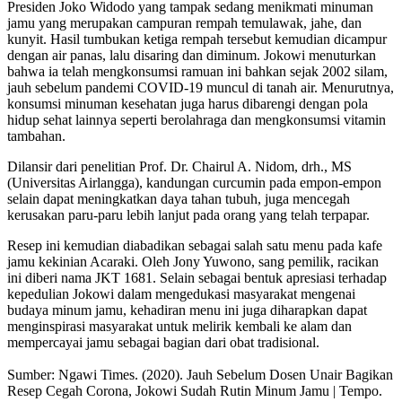
Presiden Joko Widodo yang tampak sedang menikmati minuman
jamu yang merupakan campuran rempah temulawak, jahe, dan
kunyit. Hasil tumbukan ketiga rempah tersebut kemudian dicampur
dengan air panas, lalu disaring dan diminum. Jokowi menuturkan
bahwa ia telah mengkonsumsi ramuan ini bahkan sejak 2002 silam,
jauh sebelum pandemi COVID-19 muncul di tanah air. Menurutnya,
konsumsi minuman kesehatan juga harus dibarengi dengan pola
hidup sehat lainnya seperti berolahraga dan mengkonsumsi vitamin
tambahan.
Dilansir dari penelitian Prof. Dr. Chairul A. Nidom, drh., MS
(Universitas Airlangga), kandungan curcumin pada empon-empon
selain dapat meningkatkan daya tahan tubuh, juga mencegah
kerusakan paru-paru lebih lanjut pada orang yang telah terpapar.
Resep ini kemudian diabadikan sebagai salah satu menu pada kafe
jamu kekinian Acaraki. Oleh Jony Yuwono, sang pemilik, racikan
ini diberi nama JKT 1681. Selain sebagai bentuk apresiasi terhadap
kepedulian Jokowi dalam mengedukasi masyarakat mengenai
budaya minum jamu, kehadiran menu ini juga diharapkan dapat
menginspirasi masyarakat untuk melirik kembali ke alam dan
mempercayai jamu sebagai bagian dari obat tradisional.
Sumber: Ngawi Times. (2020). Jauh Sebelum Dosen Unair Bagikan
Resep Cegah Corona, Jokowi Sudah Rutin Minum Jamu | Tempo.