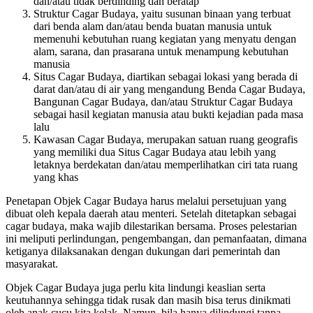
dan/atau tidak berdinding dan beratap
Struktur Cagar Budaya, yaitu susunan binaan yang terbuat
dari benda alam dan/atau benda buatan manusia untuk
memenuhi kebutuhan ruang kegiatan yang menyatu dengan
alam, sarana, dan prasarana untuk menampung kebutuhan
manusia
Situs Cagar Budaya, diartikan sebagai lokasi yang berada di
darat dan/atau di air yang mengandung Benda Cagar Budaya,
Bangunan Cagar Budaya, dan/atau Struktur Cagar Budaya
sebagai hasil kegiatan manusia atau bukti kejadian pada masa
lalu
Kawasan Cagar Budaya, merupakan satuan ruang geografis
yang memiliki dua Situs Cagar Budaya atau lebih yang
letaknya berdekatan dan/atau memperlihatkan ciri tata ruang
yang khas
Penetapan Objek Cagar Budaya harus melalui persetujuan yang
dibuat oleh kepala daerah atau menteri. Setelah ditetapkan sebagai
cagar budaya, maka wajib dilestarikan bersama. Proses pelestarian
ini meliputi perlindungan, pengembangan, dan pemanfaatan, dimana
ketiganya dilaksanakan dengan dukungan dari pemerintah dan
masyarakat.
Objek Cagar Budaya juga perlu kita lindungi keaslian serta
keutuhannya sehingga tidak rusak dan masih bisa terus dinikmati
oleh anak cucu kita kelak. Namun, bila hanya dilindungi tanpa