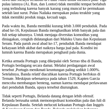
pulau lainnya (Ai, Run, dan Lontor) tidak memiliki tempat berlabuh
yang terlindung karena banyak karang yang muncul ke permukaan
setelah laut surut. Pulau Nailaka merupakan pulau terakhir yang
tidak memiliki produk niaga, kecuali sagu.
Pada waktu itu, Banda memiliki kurang lebih 3.000 penduduk. Pada
abad ke-16, Kepulauan Banda menghasilkan lebih banyak pala dan
fuli setiap tahunnya. Untuk menjaga diversitas komoditas yang
diniagakan, cengkih didatangkan dari Maluku Utara dan Kepulauan
Seram. Pada paruh awal abad ke-17, penduduk Banda mendapat
kekayaan lebih akibat dari naiknya harga jual pala. Kondisi ini
lumrah karena Banda merupakan penghasil pala dunia.
Ketika armada Portugis yang dikepalai oleh Serrao tiba di Banda,
Portugis berdagang secara damai. Melalui perdagangan awal
tersebut ,Portugis menikmati keuntungan paling sedikit 1.000%.
Setelahnya, Banda relatif diacuhkan karena Portugis berfokus di
Ternate. Meskipun sebenarnya pada tahun 1529, Kapten Garcia
mencoba membangun benteng, namun karena mendapat perlawanan
dari penduduk Banda, upaya tersebut diurungkan.
Tidak seperti Portugis, Belanda datang dengan lebih ofensif.
Belanda berusaha untuk memonopolisasi komoditas pala dan fuli di
Kepulauan Banda. Setelah melucuti kekuatan Portugis dan Inggris