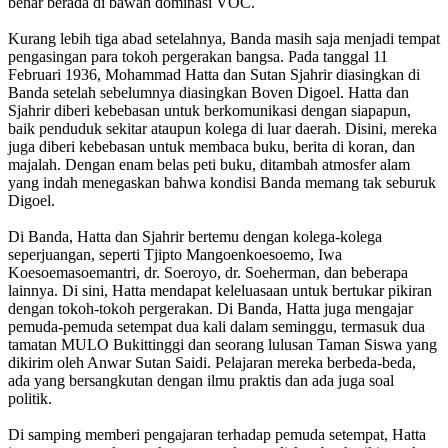
benar berada di bawah dominasi VOC.
Kurang lebih tiga abad setelahnya, Banda masih saja menjadi tempat
pengasingan para tokoh pergerakan bangsa. Pada tanggal 11
Februari 1936, Mohammad Hatta dan Sutan Sjahrir diasingkan di
Banda setelah sebelumnya diasingkan Boven Digoel. Hatta dan
Sjahrir diberi kebebasan untuk berkomunikasi dengan siapapun,
baik penduduk sekitar ataupun kolega di luar daerah. Disini, mereka
juga diberi kebebasan untuk membaca buku, berita di koran, dan
majalah. Dengan enam belas peti buku, ditambah atmosfer alam
yang indah menegaskan bahwa kondisi Banda memang tak seburuk
Digoel.
Di Banda, Hatta dan Sjahrir bertemu dengan kolega-kolega
seperjuangan, seperti Tjipto Mangoenkoesoemo, Iwa
Koesoemasoemantri, dr. Soeroyo, dr. Soeherman, dan beberapa
lainnya. Di sini, Hatta mendapat keleluasaan untuk bertukar pikiran
dengan tokoh-tokoh pergerakan. Di Banda, Hatta juga mengajar
pemuda-pemuda setempat dua kali dalam seminggu, termasuk dua
tamatan MULO Bukittinggi dan seorang lulusan Taman Siswa yang
dikirim oleh Anwar Sutan Saidi. Pelajaran mereka berbeda-beda,
ada yang bersangkutan dengan ilmu praktis dan ada juga soal
politik.
Di samping memberi pengajaran terhadap pemuda setempat, Hatta