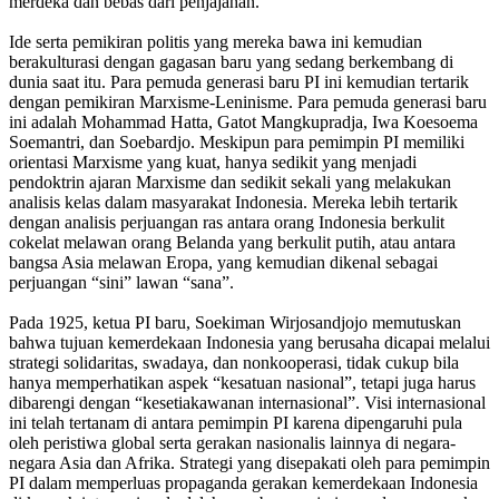
merdeka dan bebas dari penjajahan.
Ide serta pemikiran politis yang mereka bawa ini kemudian
berakulturasi dengan gagasan baru yang sedang berkembang di
dunia saat itu. Para pemuda generasi baru PI ini kemudian tertarik
dengan pemikiran Marxisme-Leninisme. Para pemuda generasi baru
ini adalah Mohammad Hatta, Gatot Mangkupradja, Iwa Koesoema
Soemantri, dan Soebardjo. Meskipun para pemimpin PI memiliki
orientasi Marxisme yang kuat, hanya sedikit yang menjadi
pendoktrin ajaran Marxisme dan sedikit sekali yang melakukan
analisis kelas dalam masyarakat Indonesia. Mereka lebih tertarik
dengan analisis perjuangan ras antara orang Indonesia berkulit
cokelat melawan orang Belanda yang berkulit putih, atau antara
bangsa Asia melawan Eropa, yang kemudian dikenal sebagai
perjuangan “sini” lawan “sana”.
Pada 1925, ketua PI baru, Soekiman Wirjosandjojo memutuskan
bahwa tujuan kemerdekaan Indonesia yang berusaha dicapai melalui
strategi solidaritas, swadaya, dan nonkooperasi, tidak cukup bila
hanya memperhatikan aspek “kesatuan nasional”, tetapi juga harus
dibarengi dengan “kesetiakawanan internasional”. Visi internasional
ini telah tertanam di antara pemimpin PI karena dipengaruhi pula
oleh peristiwa global serta gerakan nasionalis lainnya di negara-
negara Asia dan Afrika. Strategi yang disepakati oleh para pemimpin
PI dalam memperluas propaganda gerakan kemerdekaan Indonesia