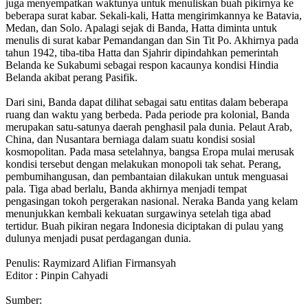
juga menyempatkan waktunya untuk menuliskan buah pikirnya ke
beberapa surat kabar. Sekali-kali, Hatta mengirimkannya ke Batavia,
Medan, dan Solo. Apalagi sejak di Banda, Hatta diminta untuk
menulis di surat kabar Pemandangan dan Sin Tit Po. Akhirnya pada
tahun 1942, tiba-tiba Hatta dan Sjahrir dipindahkan pemerintah
Belanda ke Sukabumi sebagai respon kacaunya kondisi Hindia
Belanda akibat perang Pasifik.
Dari sini, Banda dapat dilihat sebagai satu entitas dalam beberapa
ruang dan waktu yang berbeda. Pada periode pra kolonial, Banda
merupakan satu-satunya daerah penghasil pala dunia. Pelaut Arab,
China, dan Nusantara berniaga dalam suatu kondisi sosial
kosmopolitan. Pada masa setelahnya, bangsa Eropa mulai merusak
kondisi tersebut dengan melakukan monopoli tak sehat. Perang,
pembumihangusan, dan pembantaian dilakukan untuk menguasai
pala. Tiga abad berlalu, Banda akhirnya menjadi tempat
pengasingan tokoh pergerakan nasional. Neraka Banda yang kelam
menunjukkan kembali kekuatan surgawinya setelah tiga abad
tertidur. Buah pikiran negara Indonesia diciptakan di pulau yang
dulunya menjadi pusat perdagangan dunia.
Penulis: Raymizard Alifian Firmansyah
Editor : Pinpin Cahyadi
Sumber: