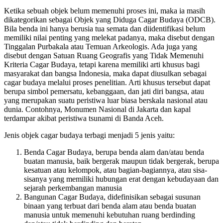
Ketika sebuah objek belum memenuhi proses ini, maka ia masih
dikategorikan sebagai Objek yang Diduga Cagar Budaya (ODCB).
Bila benda ini hanya berusia tua semata dan diidentifikasi belum
memiliki nilai penting yang melekat padanya, maka disebut dengan
Tinggalan Purbakala atau Temuan Arkeologis. Ada juga yang
disebut dengan Satuan Ruang Geografis yang Tidak Memenuhi
Kriteria Cagar Budaya, tetapi karena memiliki arti khusus bagi
masyarakat dan bangsa Indonesia, maka dapat diusulkan sebagai
cagar budaya melalui proses penelitian. Arti khusus tersebut dapat
berupa simbol pemersatu, kebanggaan, dan jati diri bangsa, atau
yang merupakan suatu peristiwa luar biasa berskala nasional atau
dunia. Contohnya, Monumen Nasional di Jakarta dan kapal
terdampar akibat peristiwa tsunami di Banda Aceh.
Jenis objek cagar budaya terbagi menjadi 5 jenis yaitu:
Benda Cagar Budaya, berupa benda alam dan/atau benda
buatan manusia, baik bergerak maupun tidak bergerak, berupa
kesatuan atau kelompok, atau bagian-bagiannya, atau sisa-
sisanya yang memiliki hubungan erat dengan kebudayaan dan
sejarah perkembangan manusia
Bangunan Cagar Budaya, didefinisikan sebagai susunan
binaan yang terbuat dari benda alam atau benda buatan
manusia untuk memenuhi kebutuhan ruang berdinding