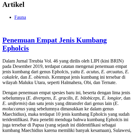
Artikel
Fauna
Penemuan Empat Jenis Kumbang
Epholcis
Dalam Jurnal Treubia Vol. 46 yang dirilis oleh LIPI (kini BRIN)
pada Desember 2019, terdapat catatan mengenai penemuan empat
jenis kumbang dari genus Epholcis, yaitu
E. acutus
,
E. arcuatus
,
E.
cakalele
, dan
E. obiensis
. Kemmpat jenis kumbang ini tersebar di
wilayah Maluku Utara, seperti Halmahera, Obi, dan Ternate.
Dengan penemuan empat spesies baru ini, beserta dengan lima jenis
sebelumnya (
E. divergens
,
E. gracilis
,
E. bilobiceps
,
E. longior
, dan
E. uniformis
) dan satu jenis yang ditransfer dari genus lain (
E.
moluccanus
yang sebelumnya dimasukkan ke dalam genus
Maechidius), maka terdapat 10 jenis kumbang Epholcis yang sudah
teridentifikasi. Para peneliti menduga bahwa kumbang Epholcis ini
juga tersebar di Papua (yang sejauh ini diidentifikasi sebagai
kumbang Maechidius karena memiliki banyak kesamaan), Sulawesi,