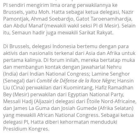
PI sendiri mengirim lima orang perwakilannya ke
Brussels, yaitu Moh. Hatta sebagai ketua delegasi, Nazir
Pamontjak, Ahmad Soebardjo, Gatot Taroenamihardja,
dan Abdul Manaf (mewakili wakil seksi PI di Mesir). Selain
itu, Semaun hadir juga mewakili Sarikat Rakyat.
Di Brussels, delegasi Indonesia bertemu dengan para
aktivis dan nasionalis terkenal dari Asia dan Afrika untuk
pertama kalinya. Di forum inilah, mereka bertatap muka
dan membangun kontak dengan Jawaharlal Nehru
(India) dari Indian National Congress; Lamine Senghor
(Senegal) dari
Comité de Défense de la Race Nègre
; Hansin
Liu (Cina) perwakilan dari Kuomintang, Hafiz Ramadhan
Bey (Mesir) perwakilan dari Egyptian National Party,
Messali Hadj (Aljazair) delegasi dari Étoile Nord-Africaine,
dan James La Guma dan Josiah Gumede (Afrika Selatan)
yang mewakili African National Congress. Sebagai ketua
delegasi PI, Hatta diberi kehormatan menduduki
Presidium Kongres.