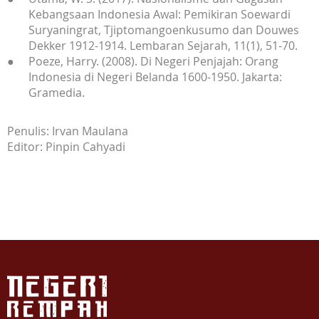
Kebangsaan Indonesia Awal: Pemikiran Soewardi
Suryaningrat, Tjiptomangoenkusumo dan Douwes
Dekker 1912-1914. Lembaran Sejarah, 11(1), 51-70.
Poeze, Harry. (2008). Di Negeri Penjajah: Orang
Indonesia di Negeri Belanda 1600-1950. Jakarta:
Gramedia.
Penulis: Irvan Maulana
Editor: Pinpin Cahyadi