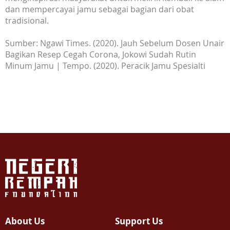
dan mempercayai jamu sebagai bagian dari obat
tradisional.
Sumber: Ngawi Times. (2020). Jauh Sebelum Dosen Unair
Bagikan Resep Cegah Corona, Jokowi Sudah Rutin
Minum Jamu | Tempo. (2020). Peracik Jamu Spesialti
About Us
Support Us