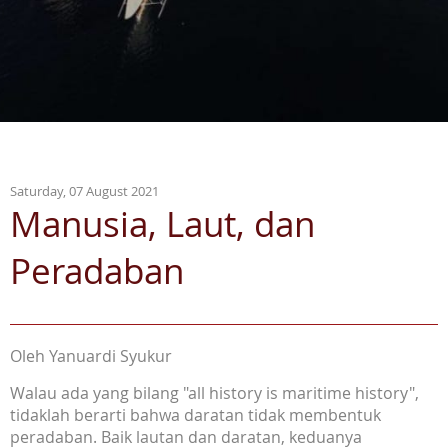
Saturday, 07 August 2021
Manusia, Laut, dan
Peradaban
Oleh Yanuardi Syukur
Walau ada yang bilang "all history is maritime history",
tidaklah berarti bahwa daratan tidak membentuk
peradaban. Baik lautan dan daratan, keduanya