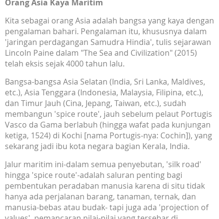
Orang Asia Kaya Maritim
Kita sebagai orang Asia adalah bangsa yang kaya dengan
pengalaman bahari. Pengalaman itu, khususnya dalam
'jaringan perdagangan Samudra Hindia', tulis sejarawan
Lincoln Paine dalam "The Sea and Civilization" (2015)
telah eksis sejak 4000 tahun lalu.
Bangsa-bangsa Asia Selatan (India, Sri Lanka, Maldives,
etc.), Asia Tenggara (Indonesia, Malaysia, Filipina, etc.),
dan Timur Jauh (Cina, Jepang, Taiwan, etc.), sudah
membangun 'spice route', jauh sebelum pelaut Portugis
Vasco da Gama berlabuh (hingga wafat pada kunjungan
ketiga, 1524) di Kochi [nama Portugis-nya: Cochin]), yang
sekarang jadi ibu kota negara bagian Kerala, India.
Jalur maritim ini-dalam semua penyebutan, 'silk road'
hingga 'spice route'-adalah saluran penting bagi
pembentukan peradaban manusia karena di situ tidak
hanya ada perjalanan barang, tanaman, ternak, dan
manusia-bebas atau budak- tapi juga ada 'projection of
values', pemancaran nilai-nilai yang tersebar di