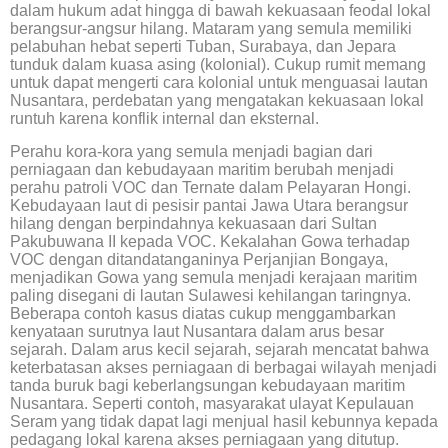
dalam hukum adat hingga di bawah kekuasaan feodal lokal
berangsur-angsur hilang. Mataram yang semula memiliki
pelabuhan hebat seperti Tuban, Surabaya, dan Jepara
tunduk dalam kuasa asing (kolonial). Cukup rumit memang
untuk dapat mengerti cara kolonial untuk menguasai lautan
Nusantara, perdebatan yang mengatakan kekuasaan lokal
runtuh karena konflik internal dan eksternal.
Perahu kora-kora yang semula menjadi bagian dari
perniagaan dan kebudayaan maritim berubah menjadi
perahu patroli VOC dan Ternate dalam Pelayaran Hongi.
Kebudayaan laut di pesisir pantai Jawa Utara berangsur
hilang dengan berpindahnya kekuasaan dari Sultan
Pakubuwana II kepada VOC. Kekalahan Gowa terhadap
VOC dengan ditandatanganinya Perjanjian Bongaya,
menjadikan Gowa yang semula menjadi kerajaan maritim
paling disegani di lautan Sulawesi kehilangan taringnya.
Beberapa contoh kasus diatas cukup menggambarkan
kenyataan surutnya laut Nusantara dalam arus besar
sejarah. Dalam arus kecil sejarah, sejarah mencatat bahwa
keterbatasan akses perniagaan di berbagai wilayah menjadi
tanda buruk bagi keberlangsungan kebudayaan maritim
Nusantara. Seperti contoh, masyarakat ulayat Kepulauan
Seram yang tidak dapat lagi menjual hasil kebunnya kepada
pedagang lokal karena akses perniagaan yang ditutup.