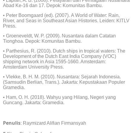
• Lapian, A. B. (2008). Pelayaran dan Perniagaan Nusantara
Abad Ke-16 dan 17. Depok: Komunitas Bambu.
• Peter Boomgaard (ed). (2007). A World of Water: Rain,
River, and Seas in Southeast Asian Histories. Leiden: KITLV
Press.
• Groeneveldt, W. P. (2009). Nusantara dalam Catatan
Tionghoa. Depok: Komunitas Bambu.
• Parthesius, R. (2010). Dutch ships in tropical waters: The
Development of the Dutch East India Company (VOC)
shipping network in Asia 1595-1660. Amsterdam:
Amsterdam University Press.
• Vlekke, B. H. M. (2010). Nusantara: Sejarah Indonesia.
(Samsudin Berlian, Trans.). Jakarta: Kepustakaan Populer
Gramedia.
• Ham, O. H. (2018). Wahyu yang Hilang, Negeri yang
Guncang. Jakarta: Gramedia.
Penulis
: Raymizard Alifian Firmansyah