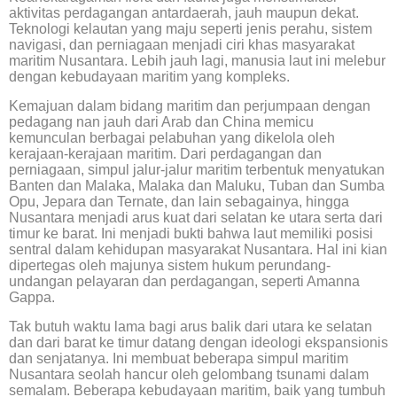
aktivitas perdagangan antardaerah, jauh maupun dekat.
Teknologi kelautan yang maju seperti jenis perahu, sistem
navigasi, dan perniagaan menjadi ciri khas masyarakat
maritim Nusantara. Lebih jauh lagi, manusia laut ini melebur
dengan kebudayaan maritim yang kompleks.
Kemajuan dalam bidang maritim dan perjumpaan dengan
pedagang nan jauh dari Arab dan China memicu
kemunculan berbagai pelabuhan yang dikelola oleh
kerajaan-kerajaan maritim. Dari perdagangan dan
perniagaan, simpul jalur-jalur maritim terbentuk menyatukan
Banten dan Malaka, Malaka dan Maluku, Tuban dan Sumba
Opu, Jepara dan Ternate, dan lain sebagainya, hingga
Nusantara menjadi arus kuat dari selatan ke utara serta dari
timur ke barat. Ini menjadi bukti bahwa laut memiliki posisi
sentral dalam kehidupan masyarakat Nusantara. Hal ini kian
dipertegas oleh majunya sistem hukum perundang-
undangan pelayaran dan perdagangan, seperti Amanna
Gappa.
Tak butuh waktu lama bagi arus balik dari utara ke selatan
dan dari barat ke timur datang dengan ideologi ekspansionis
dan senjatanya. Ini membuat beberapa simpul maritim
Nusantara seolah hancur oleh gelombang tsunami dalam
semalam. Beberapa kebudayaan maritim, baik yang tumbuh