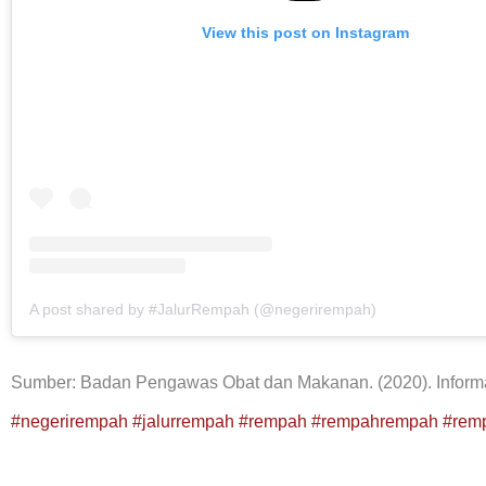
View this post on Instagram
A post shared by #JalurRempah (@negerirempah)
Sumber: Badan Pengawas Obat dan Makanan. (2020). Inform
#negerirempah
#jalurrempah
#rempah
#rempahrempah
#rem